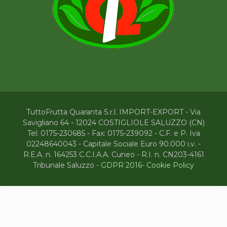
TuttoFrutta Quaranta S.r.l. IMPORT-EXPORT - Via
Savigliano 64 - 12024 COSTIGLIOLE SALUZZO (CN)
Tel: 0175-230685 - Fax: 0175-239092 - C.F. e P. Iva
02248640043 - Capitale Sociale Euro 90.000 i.v. -
R.E.A. n. 164253 C.C.I.A.A. Cuneo - R.I. n. CN203-4161
Tribunale Saluzzo -
GDPR 2016
-
Cookie Policy